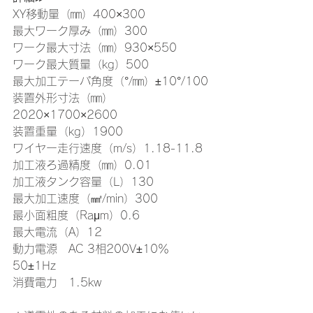
XY移動量（㎜）400×300
最大ワーク厚み（㎜）300
ワーク最大寸法（㎜）930×550
ワーク最大質量（kg）500
最大加工テーパ角度（°/㎜）±10°/100
装置外形寸法（㎜）
2020×1700×2600
装置重量（kg）1900
ワイヤー走行速度（m/s）1.18-11.8
加工液ろ過精度（㎜）0.01
加工液タンク容量（L）130
最大加工速度（㎟/min）300
最小面粗度（Raμm）0.6
最大電流（A）12
動力電源　AC 3相200V±10％ 
50±1Hz
消費電力　1.5kw